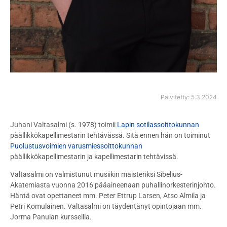
Päivitetty: 5.3.2024
Juhani Valtasalmi (s. 1978) toimii
Lapin sotilassoittokunnan
päällikkökapellimestarin tehtävässä. Sitä ennen hän on toiminut
Puolustusvoimien varusmiessoittokunnan
päällikkökapellimestarin ja kapellimestarin tehtävissä.
Valtasalmi on valmistunut musiikin maisteriksi Sibelius-
Akatemiasta vuonna 2016 pääaineenaan puhallinorkesterinjohto.
Häntä ovat opettaneet mm. Peter Ettrup Larsen, Atso Almila ja
Petri Komulainen. Valtasalmi on täydentänyt opintojaan mm.
Jorma Panulan kursseilla.